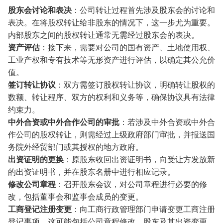
股东会讨论和表决
：公司转让过程首先涉及股东会的讨论和
表决。在将股权转让给非股东的情况下，这一步尤为重要。
内部股东之间的股权转让通常无需经过股东会的表决。
资产评估
：接下来，需要对公司的国有资产、土地使用权、
工业产权和专有技术等无形资产进行评估，以确定其公允价
值。
签订转让协议
：双方需签订股权转让协议，明确转让股权的
数额、转让程序、双方的权利和义务等，确保协议具有法律
约束力。
中外合资或中外合作公司的审批
：若涉及中外合资或中外合
作公司的股权转让，则需经过上级政府部门审批，并报送国
务院外经贸部门或其授权的地方政府。
出资证明的更换
：原股东收回出资证明书，向受让方发放新
的出资证明书，并在股东名册中进行相应记录。
修改公司章程
：召开股东会议，对公司章程进行必要的修
改，包括董事会和监事会成员的变更。
工商登记注册变更
：向工商行政管理部门申请变更工商注册
登记事项，这可能包括公司章程修改、股东及其出资变更、