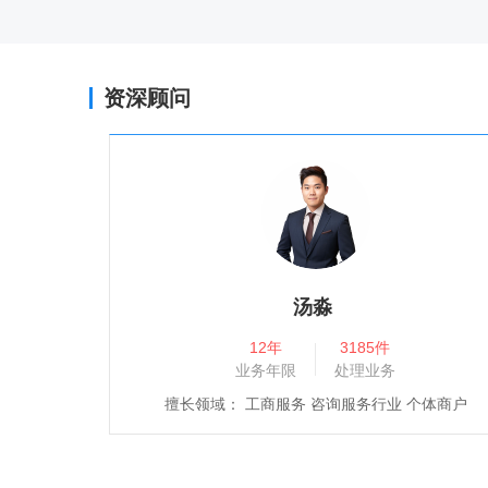
资深顾问
汤淼
12年
3185件
业务年限
处理业务
业
擅长领域： 工商服务 咨询服务行业 个体商户