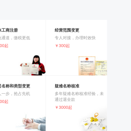
体工商注册
经营范围变更
色通道，缴税更低
专人对接，办理时效快
00起
￥300起
司名称和类型变更
疑难名称核准
人一步，抢占先机
多年疑难名称核准经验，未
通过退全款
00起
￥3000起