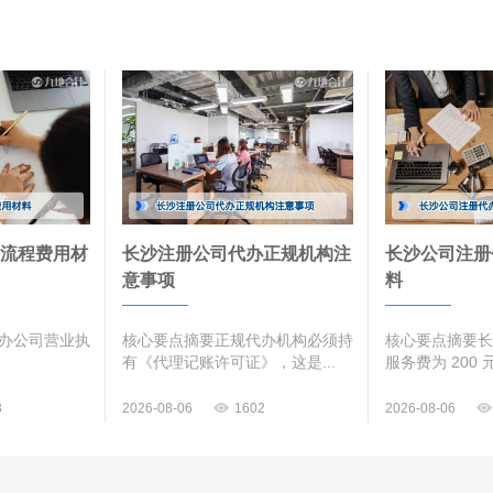
流程费用材
长沙注册公司代办正规机构注
长沙公司注册
意事项
料
办公司营业执
核心要点摘要正规代办机构必须持
核心要点摘要长
有《代理记账许可证》，这是...
服务费为 200 元
3
2026-08-06
1602
2026-08-06