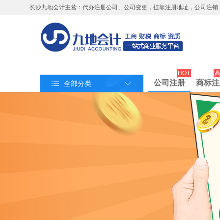
长沙九地会计主营：代办注册公司、公司变更，挂靠注册地址，公司注销
HOT
公司注册
商标注
全部分类