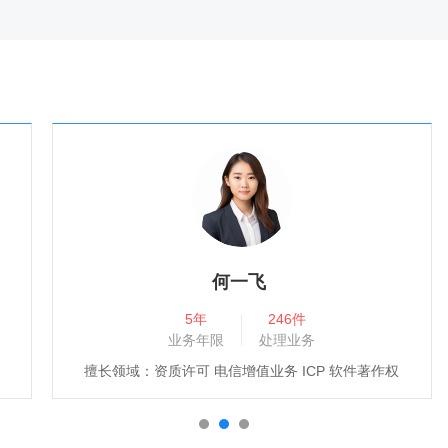
何一飞
5年
246件
业务年限
处理业务
擅长领域：资质许可 电信增值业务 ICP 软件著作权