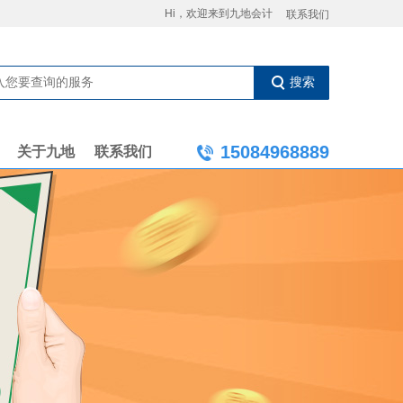
Hi，欢迎来到九地会计
联系我们
搜索
15084968889
关于九地
联系我们