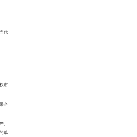
当代
权市
果企
产、
的单