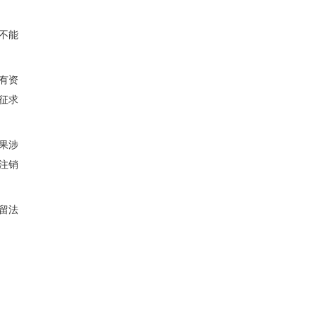
不能
有资
征求
果涉
注销
留法